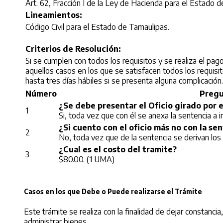
Art. 62, Fracción I de la Ley de Hacienda para el Estado 
Lineamientos:
Código Civil para el Estado de Tamaulipas.
Criterios de Resolución:
Si se cumplen con todos los requisitos y se realiza el pag
aquellos casos en los que se satisfacen todos los requisito
hasta tres días hábiles si se presenta alguna complicación.
Número
Pregu
¿Se debe presentar el Oficio girado por e
1
Si, toda vez que con él se anexa la sentencia a in
¿Si cuento con el oficio más no con la se
2
No, toda vez que de la sentencia se derivan los p
¿Cual es el costo del tramite?
3
$80.00. (1 UMA)
Casos en los que Debe o Puede realizarse el Trámite
Este trámite se realiza con la finalidad de dejar constancia
administrar bienes.