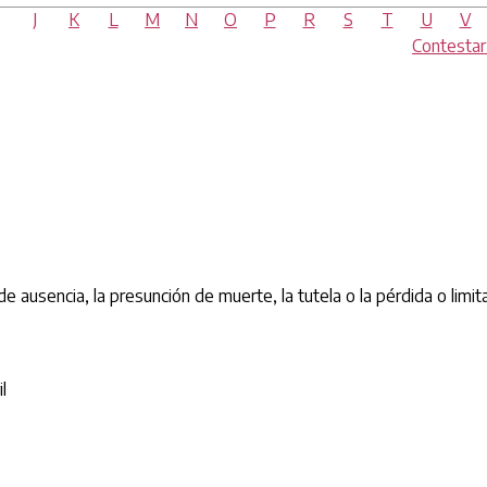
J
K
L
M
N
O
P
R
S
T
U
V
Contesta
e ausencia, la presunción de muerte, la tutela o la pérdida o limit
l