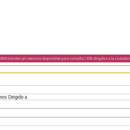
896 trámites y/o servicios disponibles para consulta / 859 dirigidos a la ciudadan
omos
Dirigido a