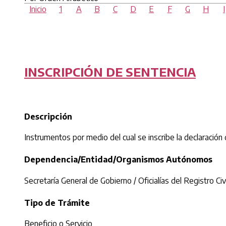
Inicio
1
A
B
C
D
E
F
G
H
I
INSCRIPCIÓN DE SENTENCIA
Descripción
Instrumentos por medio del cual se inscribe la declaración d
Dependencia/Entidad/Organismos Autónomos
Secretaría General de Gobierno / Oficialías del Registro Civi
Tipo de Trámite
Beneficio o Servicio