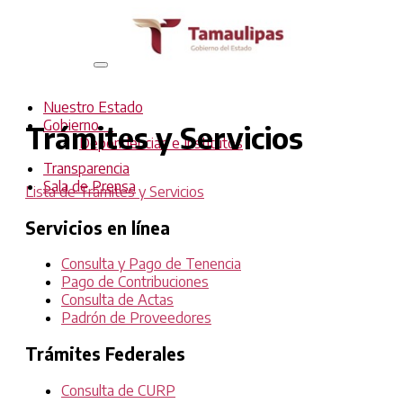
Interruptor
de
Navegación
Nuestro Estado
Gobierno
Trámites y Servicios
Dependencias e Institutos
Transparencia
Sala de Prensa
Lista de Trámites y Servicios
Servicios en línea
Consulta y Pago de Tenencia
Pago de Contribuciones
Consulta de Actas
Padrón de Proveedores
Trámites Federales
Consulta de CURP