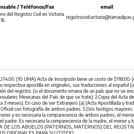
nsable / Teléfonos/Fax
email
ro del Registro Civil en Victoria.
registrocivil.victoria@tamaulipas
-16
1,174.00. (10 UMA) Acta de Inscripción tiene un costo de $118.00.
pectiva apostilla en originales, sus traducciones al español (orig
ción del registro. (si el documento emana de un país que no se en
nsulares Mexicanas del País de que se trate). 2.Copia del Acta d
 3 meses). En caso de ser Extranjero (a) (Acta Apostillada y tr
ón Oficial con fotografía de ambos padres. 5.Dos testigos mayores d
monio y es necesaria la comparecencia de ambos padres, el me
 del padre. Es necesaria la comparecencia de la madre, el meno
 DE LOS ABUELOS (PATERNOS, MATERNOS) DEL REGISTRA
S ORIGINALES PARA SU COTEJO.