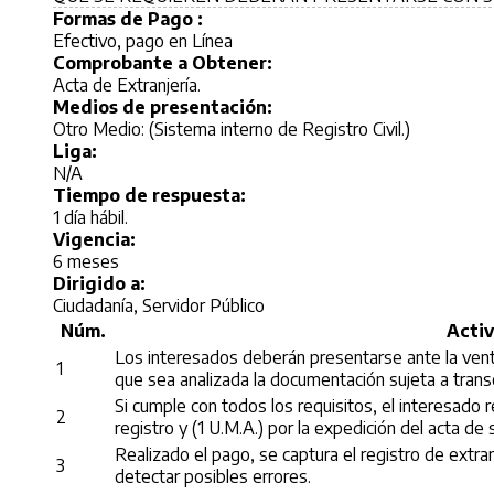
Formas de Pago :
Efectivo, pago en Línea
Comprobante a Obtener:
Acta de Extranjería.
Medios de presentación:
Otro Medio: (Sistema interno de Registro Civil.)
Liga:
N/A
Tiempo de respuesta:
1 día hábil.
Vigencia:
6 meses
Dirigido a:
Ciudadanía, Servidor Público
Núm.
Acti
Los interesados deberán presentarse ante la ventanil
1
que sea analizada la documentación sujeta a transcr
Si cumple con todos los requisitos, el interesado r
2
registro y (1 U.M.A.) por la expedición del acta de 
Realizado el pago, se captura el registro de extran
3
detectar posibles errores.