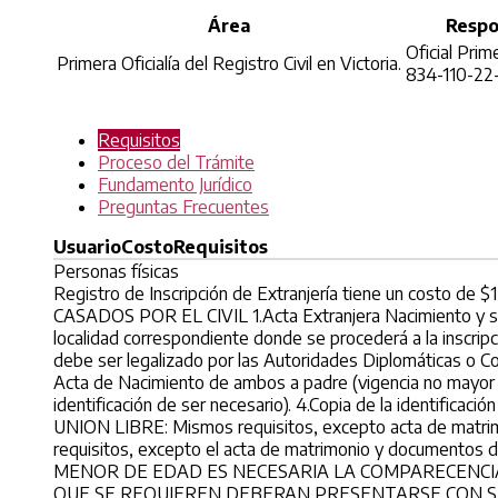
Área
Respo
Oficial Prime
Primera Oficialía del Registro Civil en Victoria.
834-110-22
Requisitos
Proceso del Trámite
Fundamento Jurídico
Preguntas Frecuentes
Usuario
Costo
Requisitos
Personas físicas
Registro de Inscripción de Extranjería tiene un costo de $
CASADOS POR EL CIVIL 1.Acta Extranjera Nacimiento y su res
localidad correspondiente donde se procederá a la inscrip
debe ser legalizado por las Autoridades Diplomáticas o Co
Acta de Nacimiento de ambos a padre (vigencia no mayor a
identificación de ser necesario). 4.Copia de la identificaci
UNION LIBRE: Mismos requisitos, excepto acta de matri
requisitos, excepto el acta de matrimonio y documentos
MENOR DE EDAD ES NECESARIA LA COMPARECENCIA
QUE SE REQUIEREN DEBERAN PRESENTARSE CON SU