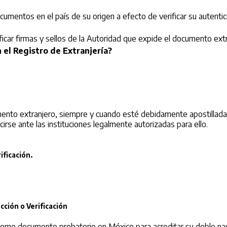
umentos en el país de su origen a efecto de verificar su autentici
icar firmas y sellos de la Autoridad que expide el documento extr
 el Registro de Extranjería?
ocumento extranjero, siempre y cuando esté debidamente apostillada
irse ante las instituciones legalmente autorizadas para ello.
ificación.
cción o Verificación
 como documento probatorio en México para acreditar su doble nac