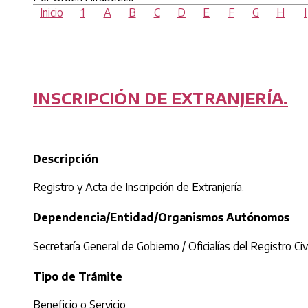
Inicio
1
A
B
C
D
E
F
G
H
I
INSCRIPCIÓN DE EXTRANJERÍA.
Descripción
Registro y Acta de Inscripción de Extranjería.
Dependencia/Entidad/Organismos Autónomos
Secretaría General de Gobierno / Oficialías del Registro Civi
Tipo de Trámite
Beneficio o Servicio