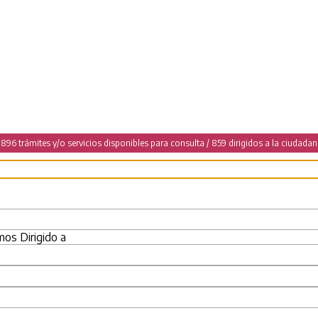
896 trámites y/o servicios disponibles para consulta / 859 dirigidos a la ciudadan
omos
Dirigido a