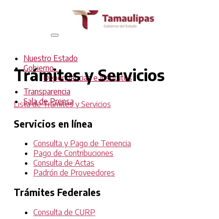
Interruptor
de
Navegación
Nuestro Estado
Gobierno
Trámites y Servicios
Dependencias e Institutos
Transparencia
Sala de Prensa
Lista de Trámites y Servicios
Servicios en línea
Consulta y Pago de Tenencia
Pago de Contribuciones
Consulta de Actas
Padrón de Proveedores
Trámites Federales
Consulta de CURP