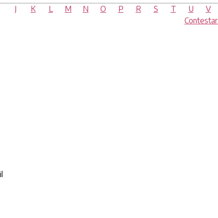
J
K
L
M
N
O
P
R
S
T
U
V
Contesta
l