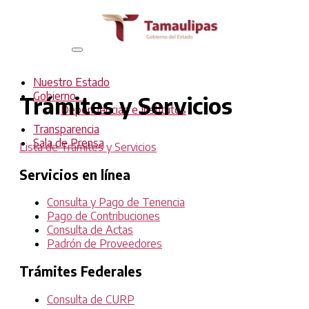
Interruptor
de
Navegación
Nuestro Estado
Gobierno
Trámites y Servicios
Dependencias e Institutos
Transparencia
Sala de Prensa
Lista de Trámites y Servicios
Servicios en línea
Consulta y Pago de Tenencia
Pago de Contribuciones
Consulta de Actas
Padrón de Proveedores
Trámites Federales
Consulta de CURP