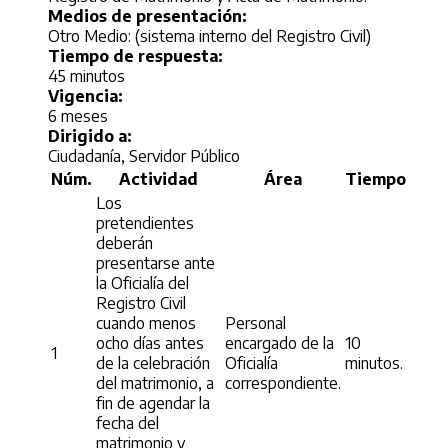
Medios de presentación:
Otro Medio: (sistema interno del Registro Civil)
Tiempo de respuesta:
45 minutos
Vigencia:
6 meses
Dirigido a:
Ciudadanía, Servidor Público
Núm.
Actividad
Área
Tiempo
Los
pretendientes
deberán
presentarse ante
la Oficialía del
Registro Civil
cuando menos
Personal
ocho días antes
encargado de la
10
1
de la celebración
Oficialía
minutos.
del matrimonio, a
correspondiente.
fin de agendar la
fecha del
matrimonio y