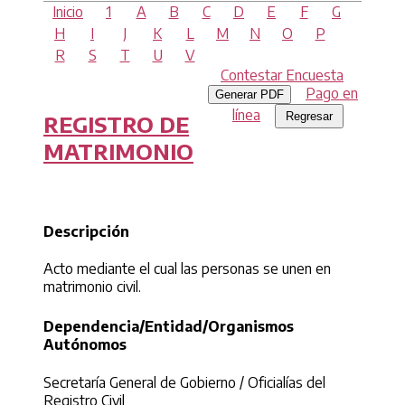
Inicio
1
A
B
C
D
E
F
G
H
I
J
K
L
M
N
O
P
R
S
T
U
V
Contestar Encuesta
Pago en
Generar PDF
línea
REGISTRO DE
MATRIMONIO
Descripción
Acto mediante el cual las personas se unen en
matrimonio civil.
Dependencia/Entidad/Organismos
Autónomos
Secretaría General de Gobierno / Oficialías del
Registro Civil