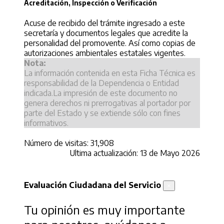
Acreditación, Inspección o Verificación
Acuse de recibido del trámite ingresado a este
secretaría y documentos legales que acredite la
personalidad del promovente. Así como copias de
autorizaciones ambientales estatales vigentes.
Nota:
La información contenida en esta Ficha Técnica es
responsabilidad de la Dependencia o Entidad
indicada.La impresión de este documento no
genera derechos ni prerrogativas al portador por
parte del Estado y se extiende sólo con fines
informativos.
Número de visitas: 31,908
Ultima actualización: 13 de Mayo 2026
Evaluación Ciudadana del Servicio
×
Tu opinión es muy importante