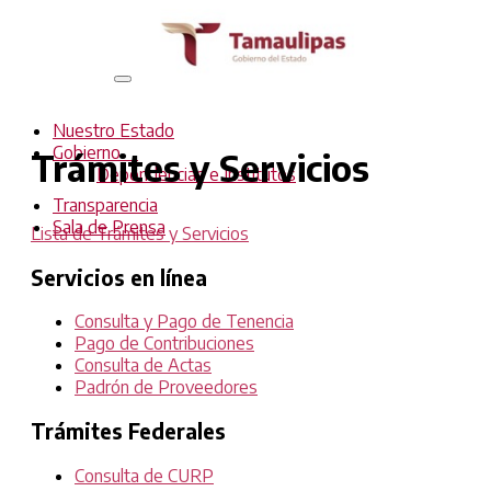
Interruptor
de
Navegación
Nuestro Estado
Gobierno
Trámites y Servicios
Dependencias e Institutos
Transparencia
Sala de Prensa
Lista de Trámites y Servicios
Servicios en línea
Consulta y Pago de Tenencia
Pago de Contribuciones
Consulta de Actas
Padrón de Proveedores
Trámites Federales
Consulta de CURP