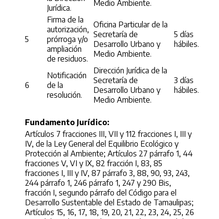
Medio Ambiente.
Jurídica.
Firma de la
Oficina Particular de la
autorización,
Secretaría de
5 días
5
prórroga y/o
Desarrollo Urbano y
hábiles.
ampliación
Medio Ambiente.
de residuos.
Dirección Jurídica de la
Notificación
Secretaría de
3 días
6
de la
Desarrollo Urbano y
hábiles.
resolución.
Medio Ambiente.
Fundamento Jurídico:
Artículos 7 fracciones III, VII y 112 fracciones I, III y
IV, de la Ley General del Equilibrio Ecológico y
Protección al Ambiente; Artículos 27 párrafo 1, 44
fracciones V, VI y IX, 82 fracción I, 83, 85
fracciones I, III y IV, 87 párrafo 3, 88, 90, 93, 243,
244 párrafo 1, 246 párrafo 1, 247 y 290 Bis,
fracción I, segundo párrafo del Código para el
Desarrollo Sustentable del Estado de Tamaulipas;
Artículos 15, 16, 17, 18, 19, 20, 21, 22, 23, 24, 25, 26