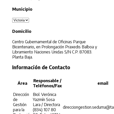
Municipio
Domicilio
Centro Gubernamental de Oficinas Parque
Bicentenario, en Prolongación Praxedis Balboa y
Libramiento Naciones Unidas S/N C.P. 87083.
Planta Baja.
Información de Contacto
Responsable /
Área
email
Teléfonos/Fax
Dirección
Biol. Verónica
de
Yazmín Sosa
Gestión
Lara / Directora
direcciongestion.seduma@ta
para la
(834) 107 80