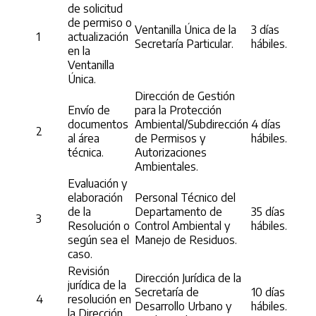
de solicitud
de permiso o
Ventanilla Única de la
3 días
1
actualización
Secretaría Particular.
hábiles.
en la
Ventanilla
Única.
Dirección de Gestión
Envío de
para la Protección
documentos
Ambiental/Subdirección
4 días
2
al área
de Permisos y
hábiles.
técnica.
Autorizaciones
Ambientales.
Evaluación y
elaboración
Personal Técnico del
de la
Departamento de
35 días
3
Resolución o
Control Ambiental y
hábiles.
según sea el
Manejo de Residuos.
caso.
Revisión
Dirección Jurídica de la
jurídica de la
Secretaría de
10 días
4
resolución en
Desarrollo Urbano y
hábiles.
la Dirección