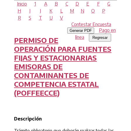
Inicio
1
A
B
C
D
E
F
G
H
I
J
K
L
M
N
O
P
R
S
T
U
V
Contestar Encuesta
Pago en
Generar PDF
línea
PERMISO DE
OPERACIÓN PARA FUENTES
FIJAS Y ESTACIONARIAS
EMISORAS DE
CONTAMINANTES DE
COMPETENCIA ESTATAL
(POFFEECCE)
Descripción
Trámite obligatorio que deberán realizar todas las