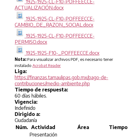
1925-1925-CL-F10-POFFEECCE-
ACTUALIZACIÓN.docx
1925-1925-CL-F10-POFFEECCE-
CAMBIO_DE_RAZON_SOCIAL.docx
1925-1925-CL-F10-POFFEECCE-
PERMISO.docx
1925-1925-F10-_POFFEECCE.docx
Nota:
Para visualizar archivos PDF, es necesario tener
instalado
Acrobat Reader
Liga:
https://finanzas.tamaulipas.gob.mx/pago-de-
contribuciones/medio-ambiente.php
Tiempo de respuesta:
60 días hábiles.
Vigencia:
Indefinido
Dirigido a:
Ciudadanía
Núm.
Actividad
Área
Tiempo
Presentación