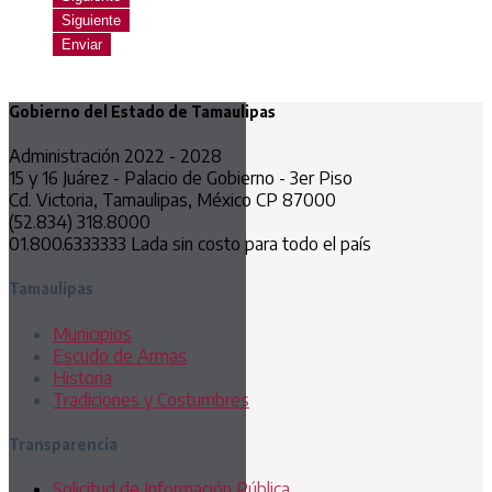
Siguiente
Enviar
Gobierno del Estado de Tamaulipas
Administración 2022 - 2028
15 y 16 Juárez - Palacio de Gobierno - 3er Piso
Cd. Victoria, Tamaulipas, México CP 87000
(52.834) 318.8000
01.800.6333333 Lada sin costo para todo el país
Tamaulipas
Municipios
Escudo de Armas
Historia
Tradiciones y Costumbres
Transparencia
Solicitud de Información Pública