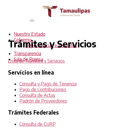
Interruptor
de
Navegación
Nuestro Estado
Gobierno
Trámites y Servicios
Dependencias e Institutos
Transparencia
Sala de Prensa
Lista de Trámites y Servicios
Servicios en línea
Consulta y Pago de Tenencia
Pago de Contribuciones
Consulta de Actas
Padrón de Proveedores
Trámites Federales
Consulta de CURP