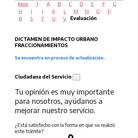
Inicio
1
A
B
C
D
E
F
G
H
I
J
K
L
M
N
O
P
Evaluación
R
S
T
U
V
DICTAMEN DE IMPACTO URBANO
FRACCIONAMIENTOS
Se encuentra en proceso de actualización.
Ciudadana del Servicio
×
Tu opinión es muy importante
para nosotros, ayúdanos a
mejorar nuestro servicio.
¿Está satisfecho con la forma en que se realizó
este trámite?