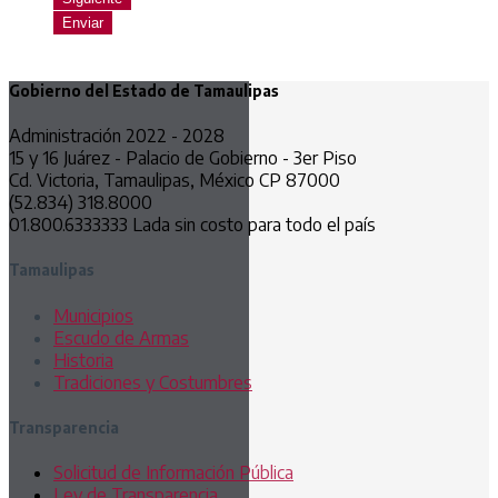
Enviar
Gobierno del Estado de Tamaulipas
Administración 2022 - 2028
15 y 16 Juárez - Palacio de Gobierno - 3er Piso
Cd. Victoria, Tamaulipas, México CP 87000
(52.834) 318.8000
01.800.6333333 Lada sin costo para todo el país
Tamaulipas
Municipios
Escudo de Armas
Historia
Tradiciones y Costumbres
Transparencia
Solicitud de Información Pública
Ley de Transparencia