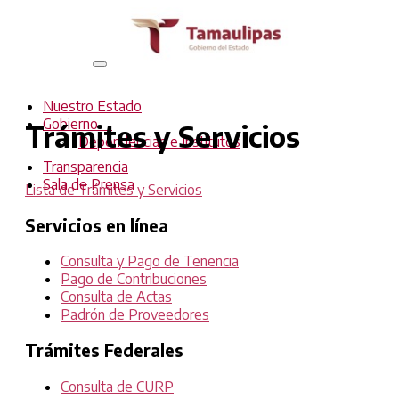
Interruptor
de
Navegación
Nuestro Estado
Gobierno
Trámites y Servicios
Dependencias e Institutos
Transparencia
Sala de Prensa
Lista de Trámites y Servicios
Servicios en línea
Consulta y Pago de Tenencia
Pago de Contribuciones
Consulta de Actas
Padrón de Proveedores
Trámites Federales
Consulta de CURP