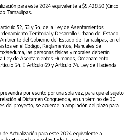
lización para este 2024 equivalente a $5,428.50 (Cinco
ado Tamaulipas.
artículo 52, 53 y 54, de la Ley de Asentamientos
denamiento Territorial y Desarrollo Urbano del Estado
o Ambiente del Gobierno del Estado de Tamaulipas, en el
revistos en el Código, Reglamentos, Manuales de
.mx/seduma, las personas físicas y morales deberán
en la Ley de Asentamientos Humanos, Ordenamiento
Artículo 54.  Artículo 69 y Artículo 74. Ley de Hacienda
o prevendrá por escrito por una sola vez, para que el sujeto
n relación al Dictamen Congruencia, en un término de 30
nes del proyecto, se acuerde la ampliación del plazo para
a de Actualización para este 2024 equivalente a
Ley de Hacienda para el Estado Tamaulipas.