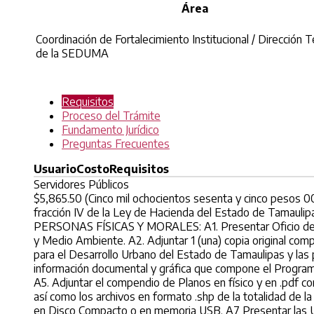
Área
Coordinación de Fortalecimiento Institucional / Dirección T
de la SEDUMA
Requisitos
Proceso del Trámite
Fundamento Jurídico
Preguntas Frecuentes
Usuario
Costo
Requisitos
Servidores Públicos
$5,865.50 (Cinco mil ochocientos sesenta y cinco pesos 00
fracción IV de la Ley de Hacienda del Estado de Tamaulip
PERSONAS FÍSICAS Y MORALES: A1. Presentar Oficio de Ent
y Medio Ambiente. A2. Adjuntar 1 (una) copia original com
para el Desarrollo Urbano del Estado de Tamaulipas y las 
información documental y gráfica que compone el Programa
A5. Adjuntar el compendio de Planos en físico y en .pdf co
así como los archivos en formato .shp de la totalidad de 
en Disco Compacto o en memoria USB. A7 Presentar las US