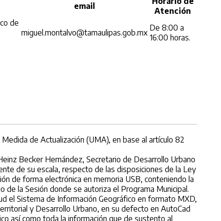
Horario de
email
Atención
ico de
De 8:00 a
miguel.montalvo@tamaulipas.gob.mx
16:00 horas.
e Medida de Actualización (UMA), en base al artículo 82
Heinz Becker Hernández, Secretario de Desarrollo Urbano
ente de su escala, respecto de las disposiciones de la Ley
ación de forma electrónica en memoria USB, conteniendo la
o de la Sesión donde se autoriza el Programa Municipal.
icitud el Sistema de Información Geográfico en formato MXD,
erritorial y Desarrollo Urbano, en su defecto en AutoCad
o así como toda la información que de sustento al