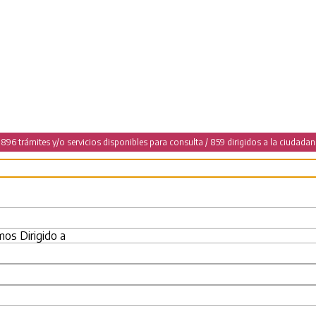
896 trámites y/o servicios disponibles para consulta / 859 dirigidos a la ciudadan
omos
Dirigido a