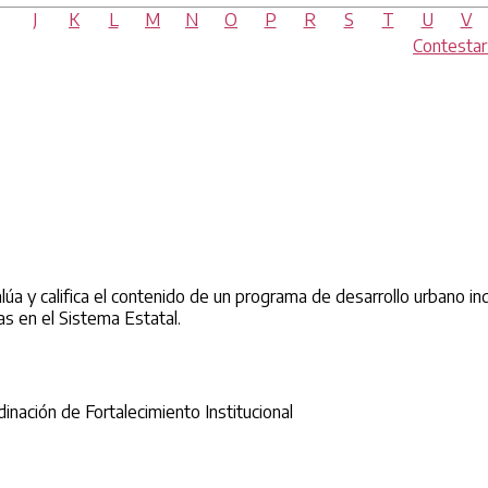
J
K
L
M
N
O
P
R
S
T
U
V
Contesta
alúa y califica el contenido de un programa de desarrollo urbano
as en el Sistema Estatal.
nación de Fortalecimiento Institucional