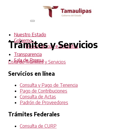
Interruptor
de
Navegación
Nuestro Estado
Gobierno
Trámites y Servicios
Dependencias e Institutos
Transparencia
Sala de Prensa
Lista de Trámites y Servicios
Servicios en línea
Consulta y Pago de Tenencia
Pago de Contribuciones
Consulta de Actas
Padrón de Proveedores
Trámites Federales
Consulta de CURP