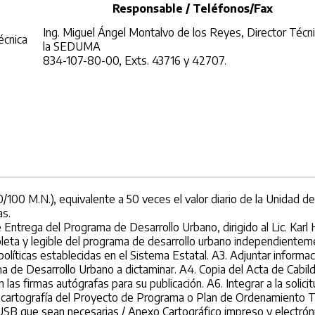
Responsable / Teléfonos/Fax
Ing. Miguel Ángel Montalvo de los Reyes, Director Técn
écnica
la SEDUMA
834-107-80-00, Exts. 43716 y 42707.
/100 M.N.), equivalente a 50 veces el valor diario de la Unidad d
as.
rega del Programa de Desarrollo Urbano, dirigido al Lic. Karl 
pleta y legible del programa de desarrollo urbano independientem
políticas establecidas en el Sistema Estatal. A3. Adjuntar inform
 de Desarrollo Urbano a dictaminar. A4. Copia del Acta de Cabild
n las firmas autógrafas para su publicación. A6. Integrar a la sol
la cartografía del Proyecto de Programa o Plan de Ordenamiento T
B que sean necesarias / Anexo Cartográfico impreso y electrónic