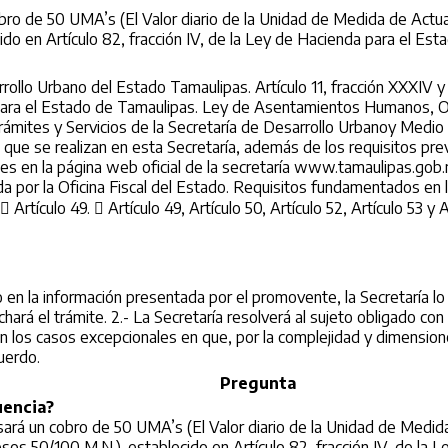
ro de 50 UMA’s (El Valor diario de la Unidad de Medida de Actua
ido en Artículo 82, fracción IV, de la Ley de Hacienda para el Est
llo Urbano del Estado Tamaulipas. Artículo 11, fracción XXXIV y 
para el Estado de Tamaulipas. Ley de Asentamientos Humanos, Or
 Trámites y Servicios de la Secretaría de Desarrollo Urbanoy Medi
 que se realizan en esta Secretaría, además de los requisitos p
tes en la página web oficial de la secretaría www.tamaulipas.gob
da por la Oficina Fiscal del Estado. Requisitos fundamentados 
Artículo 49.  Artículo 49, Artículo 50, Artículo 52, Artículo 53 y 
 o en la información presentada por el promovente, la Secretaría l
ará el trámite. 2.- La Secretaría resolverá al sujeto obligado co
vo en los casos excepcionales en que, por la complejidad y dimensio
cuerdo.
Pregunta
uencia?
ará un cobro de 50 UMA’s (El Valor diario de la Unidad de Medid
esos 50/100 M.N.), establecido en Artículo 82, fracción IV, de la 