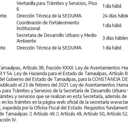
Ventanilla para Trámites y Servicios, Piso
1 día hábil.
6.
nte.
Dirección Técnica de la SEDUMA.
24 días hábil
Coordinación de Fortalecimiento
1 día hábil.
Institucional.
Secretaria de Desarrollo Urbano y Medio
3 días hábiles
Ambiente.
te.
Dirección Técnica de la SEDUMA.
1 día hábil .
Tamaulipas, Artículo 38, fracción XXXII. Ley de Asentamientos H
53 Y 54. Ley de Hacienda para el Estado de Tamaulipas, Artículo 82
e del Gobierno del Estado de Tamaulipas, para la CONSTANCIA D
publicado el 23 de febrero del 2021. Ley de Asentamientos Human
os para Trámites y Servicios de la Secretaría de Desarrollo Urba
ámites y servicios que se realizan en esta Secretaría, además de 
en los trámites en la página web oficial de la secretaría www.t
, expedida por la Oficina Fiscal del Estado. Requisitos fundam
Tamaulipas:  Artículo 49.  Artículo 49, Artículo 50, Artículo 52, 
cción IV.