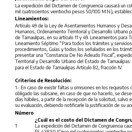
La expedición del Dictamen de Congruencia causará un cob
mil cuatrocientos veintiocho pesos 50/100 M.N.), establec
Lineamientos:
Artículo 49 de la Ley de Asentamientos Humanos y Desarro
Humanos, Ordenamiento Territorial y Desarrollo Urbano 
de Tamaulipas, en su artículo 11 y 49. Lineamientos para
Lineamiento Séptimo “Para todos los trámites y servicios
procedimientos, Guías y todos los señalados en los trámi
presentar una “Constancia De No Adeudo Fiscal”, expedi
Territorial y Desarrollo Urbano del Estado de Tamaulipas:  
para el Estado de Tamaulipas Artículo 82, fracción IV.
Criterios de Resolución:
1.- En caso de existir faltas u omisiones en los requisitos
obligado las subsane, en caso de que no hacerlo, se desech
días hábiles, a partir de la recepción de la solicitud, sal
su evaluación, debiendo notificarle la justificación de su a
Número
¿Cuál es el costo del Dictamen de Congr
1
La expedición del Dictamen de Congruencia caus
$5,428.50 (Cinco mil cuatrocientos veintiocho p