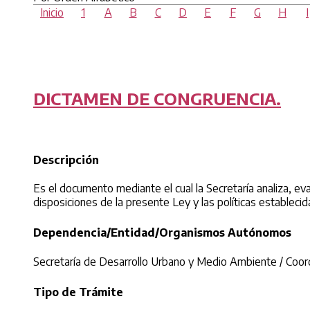
Inicio
1
A
B
C
D
E
F
G
H
I
DICTAMEN DE CONGRUENCIA.
Descripción
Es el documento mediante el cual la Secretaría analiza, ev
disposiciones de la presente Ley y las políticas establecid
Dependencia/Entidad/Organismos Autónomos
Secretaría de Desarrollo Urbano y Medio Ambiente / Coordi
Tipo de Trámite