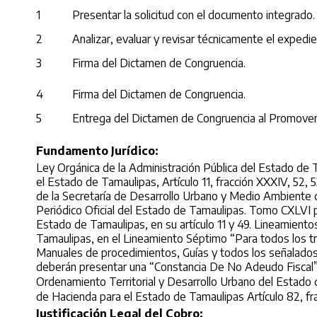
1
Presentar la solicitud con el documento integrado.
2
Analizar, evaluar y revisar técnicamente el expedie
3
Firma del Dictamen de Congruencia.
4
Firma del Dictamen de Congruencia.
5
Entrega del Dictamen de Congruencia al Promoven
Fundamento Jurídico:
Ley Orgánica de la Administración Pública del Estado de 
el Estado de Tamaulipas, Artículo 11, fracción XXXIV, 52, 
de la Secretaría de Desarrollo Urbano y Medio Ambient
Periódico Oficial del Estado de Tamaulipas. Tomo CXLVI 
Estado de Tamaulipas, en su artículo 11 y 49. Lineamient
Tamaulipas, en el Lineamiento Séptimo “Para todos los tr
Manuales de procedimientos, Guías y todos los señalados 
deberán presentar una “Constancia De No Adeudo Fiscal”
Ordenamiento Territorial y Desarrollo Urbano del Estado de 
de Hacienda para el Estado de Tamaulipas Artículo 82, fra
Justificación Legal del Cobro: